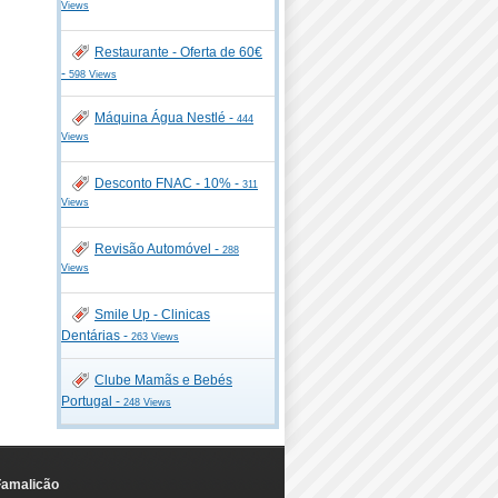
Views
Restaurante - Oferta de 60€
-
598 Views
Máquina Água Nestlé -
444
Views
Desconto FNAC - 10% -
311
Views
Revisão Automóvel -
288
Views
Smile Up - Clinicas
Dentárias -
263 Views
Clube Mamãs e Bebés
Portugal -
248 Views
Famalicão