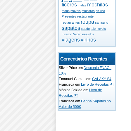
licores
mochilas
malas
moda
moveis
mulheres
on-line
Presentes
restaurante
roupa
restaurantes
samsung
sapatos
saude
telemoveis
turismo
Verão
vestidos
viagens
vinhos
Comentários Recentes
Silver Price em
Desconto FNAC -
10%
Emanuel Gomes em
GALAXY S4
Francisca em
Livro de Receitas PT
Mónica Brizida em
Livro de
Receitas PT
Francisca em
Ganha Sapatos no
Valor de 500€