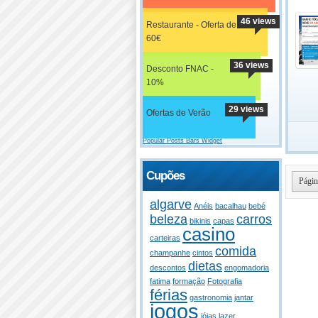
46 views
Restaurante - Oferta de
60€
36 views
Desconto FNAC -
10%
29 views
Ofertas de Verão
Popular Posts Bars Widget
Cupões
Págin
algarve
Anéis
bacalhau
bebé
beleza
carros
bikinis
capas
casino
carteiras
comida
champanhe
cintos
dietas
descontos
engomadoria
fatima
formação
Fotografia
férias
gastronomia
jantar
jogos
jóias
lazer