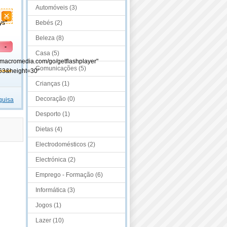
Automóveis (3)
ys"
Bebés (2)
Beleza (8)
-
Casa (5)
.macromedia.com/go/getflashplayer"
Comunicações (5)
63&height=30"
Crianças (1)
Decoração (0)
quisa
Desporto (1)
Dietas (4)
Electrodomésticos (2)
Electrónica (2)
Emprego - Formação (6)
Informática (3)
Jogos (1)
Lazer (10)