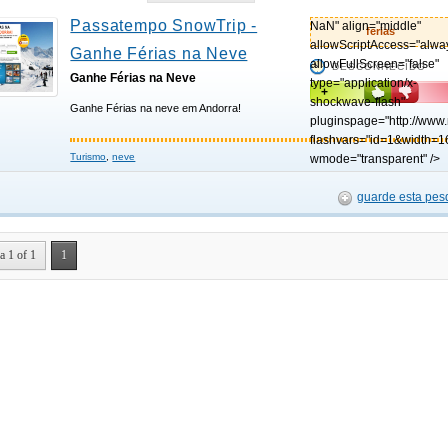
Passatempo SnowTrip -
NaN" align="middle"
ferias
allowScriptAccess="alwa
Ganhe Férias na Neve
allowFullScreen="false"
DESCONHECIDO
Ganhe Férias na Neve
type="application/x-
+
shockwave-flash"
Ganhe Férias na neve em Andorra!
pluginspage="http://www
flashvars="id=1&width=1
Turismo
,
neve
wmode="transparent" />
guarde esta pes
a 1 of 1
1