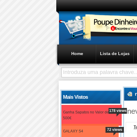
Home
Lista de Lojas
Mais Vistos
ne
178 views
Ganha Sapatos no Valor de
500€
T
72 views
GALAXY S4