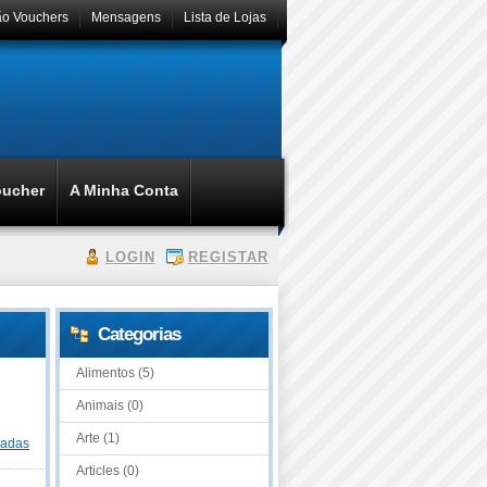
ão Vouchers
Mensagens
Lista de Lojas
oucher
A Minha Conta
LOGIN
REGISTAR
Categorias
Alimentos (5)
Animais (0)
Arte (1)
dadas
Articles (0)