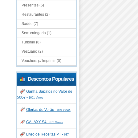
Presentes (6)
Restaurantes (2)
Saúde (7)
Sem categoria (1)
Turismo (8)
Vestuário (2)
Vouchers p/ Imprimir (0)
Descontos Populares
Ganha Sapatos no Valor de
500€ -
1691 Views
Ofertas de Verão -
889 Views
GALAXY S4 -
670 Views
Livro de Receitas PT -
637