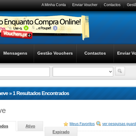
A Minha Conta
Enviar Voucher
Contactos
Gest
Mensagens
Gestão Vouchers
Contactos
Enviar V
neve » 1 Resultados Encontrados
ve
Meus Favoritos
ver pesquisas guar
odos
Ativo
Expirado