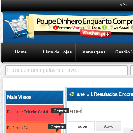
A Minha
Home
Lista de Lojas
Mensagens
Gestão 
anel » 1 Resultados Encon
Mais Vistos
anel
7 views
Panda de Peluche Gratuito
Todos
Ativo
7 views
Perfumes 24
E