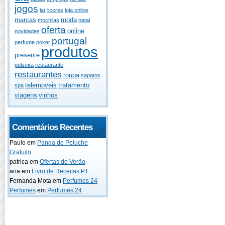
jogos
lar
licores
loja online
marcas
moda
mochilas
natal
oferta
online
novidades
portugal
perfume
poker
produtos
presente
pulseira
restaurante
restaurantes
roupa
sapatos
telemoveis
tratamento
spa
viagens
vinhos
Comentários Recentes
Paulo
em
Panda de Peluche
Gratuito
patrica
em
Ofertas de Verão
ana
em
Livro de Receitas PT
Fernanda Mota
em
Perfumes 24
Perfumes
em
Perfumes 24