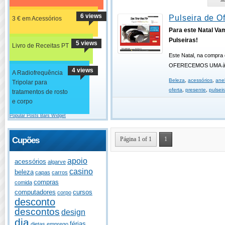
6 views
Pulseira de Of
3 € em Acessórios
Para este Natal Va
Pulseiras!
5 views
Livro de Receitas PT
Este Natal, na compra 
OFERECEMOS UMA à 
4 views
A Radiofrequência
Beleza
,
acessórios
,
ane
Tripolar para
oferta
,
presente
,
pulseir
tratamentos de rosto
e corpo
Popular Posts Bars Widget
Página 1 of 1
1
Cupões
apoio
acessórios
algarve
casino
beleza
capas
carros
compras
comida
computadores
cursos
corpo
desconto
descontos
design
dia
férias
dietas
emprego