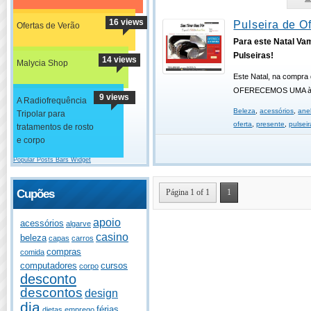
16 views
Pulseira de Of
Ofertas de Verão
Para este Natal Va
Pulseiras!
14 views
Malycia Shop
Este Natal, na compra 
OFERECEMOS UMA à 
9 views
A Radiofrequência
Beleza
,
acessórios
,
ane
Tripolar para
oferta
,
presente
,
pulseir
tratamentos de rosto
e corpo
Popular Posts Bars Widget
Página 1 of 1
1
Cupões
apoio
acessórios
algarve
casino
beleza
capas
carros
compras
comida
computadores
cursos
corpo
desconto
descontos
design
dia
férias
dietas
emprego