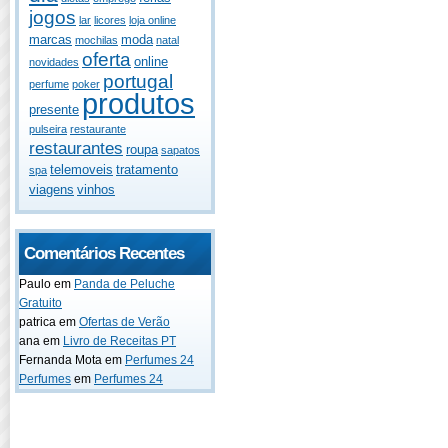
jogos
lar
licores
loja online
marcas
moda
mochilas
natal
oferta
online
novidades
portugal
perfume
poker
produtos
presente
pulseira
restaurante
restaurantes
roupa
sapatos
telemoveis
tratamento
spa
viagens
vinhos
Comentários Recentes
Paulo
em
Panda de Peluche
Gratuito
patrica
em
Ofertas de Verão
ana
em
Livro de Receitas PT
Fernanda Mota
em
Perfumes 24
Perfumes
em
Perfumes 24