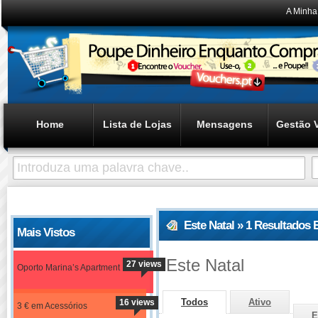
A Minha
Home
Lista de Lojas
Mensagens
Gestão 
Este Natal » 1 Resultados
Mais Vistos
Este Natal
27 views
Oporto Marina’s Apartment
Todos
Ativo
16 views
3 € em Acessórios
E