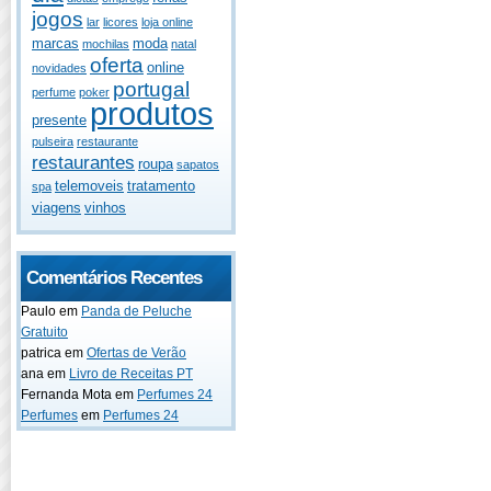
jogos
lar
licores
loja online
marcas
moda
mochilas
natal
oferta
online
novidades
portugal
perfume
poker
produtos
presente
pulseira
restaurante
restaurantes
roupa
sapatos
telemoveis
tratamento
spa
viagens
vinhos
Comentários Recentes
Paulo
em
Panda de Peluche
Gratuito
patrica
em
Ofertas de Verão
ana
em
Livro de Receitas PT
Fernanda Mota
em
Perfumes 24
Perfumes
em
Perfumes 24