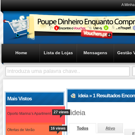
A Minha
Home
Lista de Lojas
Mensagens
Gestão 
ideia » 1 Resultados Enco
Mais Vistos
ideia
27 views
Oporto Marina’s Apartment
Todos
Ativo
16 views
Ofertas de Verão
E