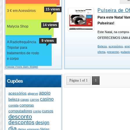
15 views
Pulseira de Of
3 € em Acessórios
Para este Natal Va
Pulseiras!
14 views
Malycia Shop
Este Natal, na compra 
OFERECEMOS UMA à 
9 views
A Radiofrequência
Beleza
,
acessórios
,
ane
Tripolar para
oferta
,
presente
,
pulseir
tratamentos de rosto
e corpo
Popular Posts Bars Widget
Página 1 of 1
1
Cupões
apoio
acessórios
algarve
casino
beleza
capas
carros
compras
comida
computadores
cursos
corpo
desconto
descontos
design
dia
férias
dietas
emprego