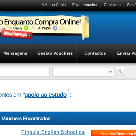
A Minha Conta
Enviar Voucher
Contactos
Gest
Mensagens
Gestão Vouchers
Contactos
Enviar V
;
ntos em "
apoio ao estudo
" :
1 Vouchers Encontrados
Pingu´s English School da
Voucher Desconto A