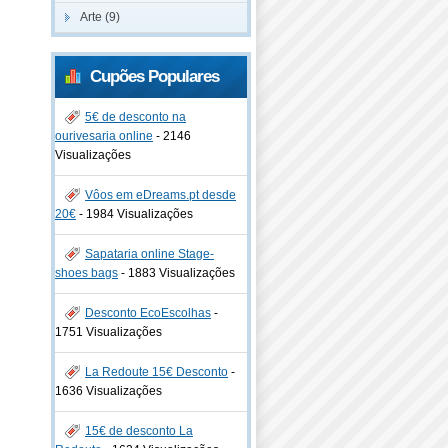
Arte (9)
Cupões Populares
5€ de desconto na
ourivesaria online
-
2146
Visualizações
Vôos em eDreams.pt desde
20€
-
1984 Visualizações
Sapataria online Stage-
shoes bags
-
1883 Visualizações
Desconto EcoEscolhas
-
1751 Visualizações
La Redoute 15€ Desconto
-
1636 Visualizações
15€ de desconto La