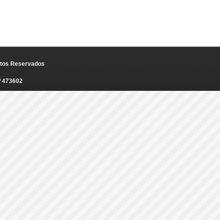
eitos Reservados
º 473602