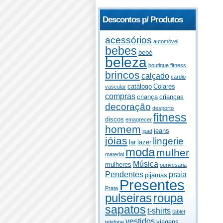
Descontos p/ Produtos
acessórios
automóvel
bebes
bebé
beleza
boutique fitness
brincos
calçado
cardio
catálogo
Colares
vascular
compras
criança
crianças
decoração
desporto
fitness
discos
emagrecer
homem
jeans
ipad
jóias
lingerie
lar
lazer
moda
mulher
material
Música
mulheres
ourivesaria
Pendentes
praia
pijamas
Presentes
Prata
pulseiras
roupa
sapatos
t-shirts
tablet
vestidos
viagens
telefone