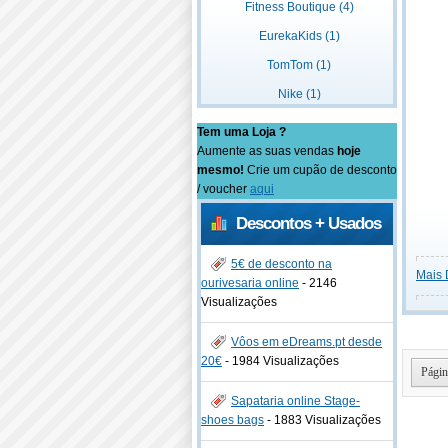
Fitness Boutique (4)
EurekaKids (1)
TomTom (1)
Nike (1)
Tem uma Loja ?
Aumente as suas vendas
hoje
mesmo!
Crie um cupão de desconto
/ voucher
aqui
Descontos + Usados
5€ de desconto na
Mais 
ourivesaria online
-
2146
Visualizações
Vôos em eDreams.pt desde
20€
-
1984 Visualizações
Págin
Sapataria online Stage-
shoes bags
-
1883 Visualizações