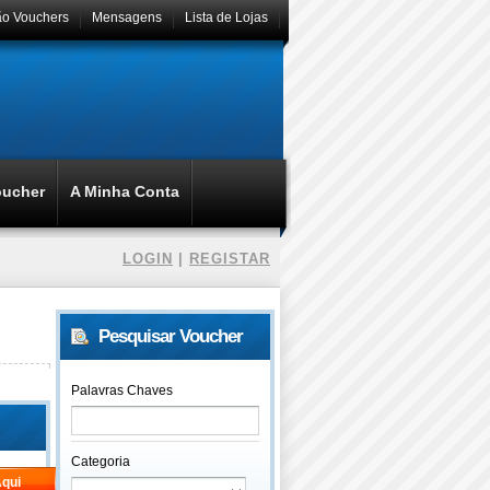
ão Vouchers
Mensagens
Lista de Lojas
oucher
A Minha Conta
LOGIN
|
REGISTAR
Pesquisar Voucher
Palavras Chaves
Categoria
qui