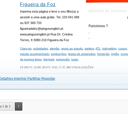
Figueira da Foz
MEDIDOR DE SUCESSO
Imprima esta página e leve o seu filho(a) a
assistir a uma aula grátis. Tel. 233 041 068
ou 937 369 733
Funcionou ?
figueiradafoz@pingusenglish.pt
www.pingusenglish.pt Rua Dr. Cristina
Torres, 8 3080-210 Figueira da Foz
Crianças
,
actividades
,
alemão
,
apoio ao estudo
,
ateliers
,
ATL
,
babysitting
,
cursos
,
estudo acompanhado
,
explicações
,
festas de aniversário
,
formação
,
inglês
,
ocup
de tempos livres
,
playpark
,
português
,
russo
29 29UTC JUNE 29UTC 2011 17:37,368 VISUALIZAÇÕES
Detalhes
Imprimir
Partilhar
Reportar
a 1 de 1
1