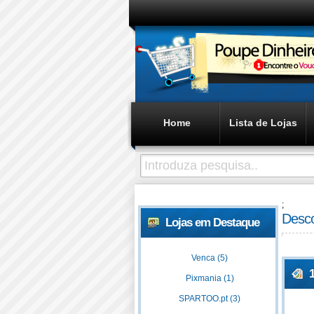
Home
Lista de Lojas
;
Desco
Lojas em Destaque
Venca (5)
Pixmania (1)
SPARTOO.pt (3)