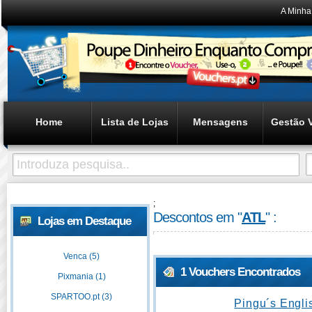
A Minha
Home
Lista de Lojas
Mensagens
Gestão 
;
Descontos em "
ATL
" :
Lojas em Destaque
Venca (5)
1 Vouchers Encontrados
Pixmania (1)
SPARTOO.pt (3)
Pingu´s Engli