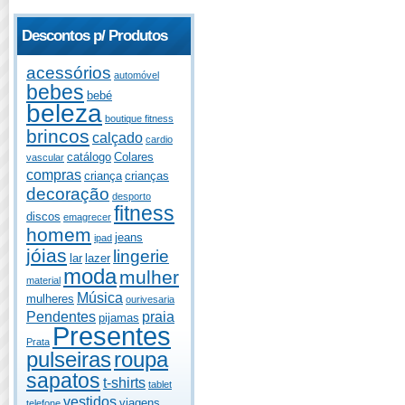
Descontos p/ Produtos
acessórios
automóvel
bebes
bebé
beleza
boutique fitness
brincos
calçado
cardio
catálogo
Colares
vascular
compras
criança
crianças
decoração
desporto
fitness
discos
emagrecer
homem
jeans
ipad
jóias
lingerie
lar
lazer
moda
mulher
material
Música
mulheres
ourivesaria
Pendentes
praia
pijamas
Presentes
Prata
pulseiras
roupa
sapatos
t-shirts
tablet
vestidos
viagens
telefone