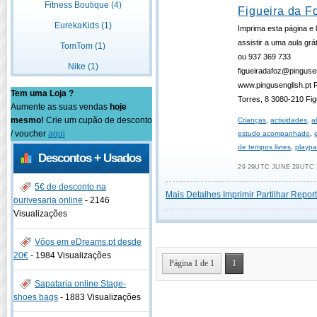
Fitness Boutique (4)
Figueira da F
EurekaKids (1)
Imprima esta página e l
assistir a uma aula grá
TomTom (1)
ou 937 369 733
Nike (1)
figueiradafoz@pingusen
www.pingusenglish.pt R
Tem uma Loja ?
Torres, 8 3080-210 Fig
Aumente as suas vendas
hoje
mesmo!
Crie um cupão de desconto
Crianças
,
actividades
,
a
/ voucher
aqui
estudo acompanhado
,
de tempos livres
,
playpa
Descontos + Usados
29 29UTC JUNE 29UTC 
5€ de desconto na
Mais Detalhes
Imprimir
Partilhar
Report
ourivesaria online
-
2146
Visualizações
Vôos em eDreams.pt desde
20€
-
1984 Visualizações
Página 1 de 1
1
Sapataria online Stage-
shoes bags
-
1883 Visualizações