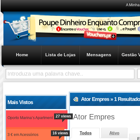
A Minha
Home
Lista de Lojas
Mensagens
Gestão 
Ator Empres » 1 Resultad
Mais Vistos
Ator Empres
27 views
Oporto Marina’s Apartment
Todos
Ativo
16 views
3 € em Acessórios
E