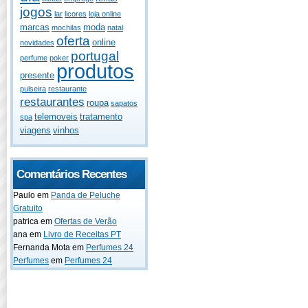
jogos
lar
licores
loja online
marcas
moda
mochilas
natal
oferta
online
novidades
portugal
perfume
poker
produtos
presente
pulseira
restaurante
restaurantes
roupa
sapatos
telemoveis
tratamento
spa
viagens
vinhos
Comentários Recentes
Paulo
em
Panda de Peluche
Gratuito
patrica
em
Ofertas de Verão
ana
em
Livro de Receitas PT
Fernanda Mota
em
Perfumes 24
Perfumes
em
Perfumes 24