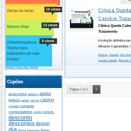
16 views
Clínica Queda
Ofertas de Verão
Calvície Trat
14 views
Clínica Queda Cabel
Malycia Shop
Tratamento
A solução definitiva p
9 views
A Radiofrequência
eficazes e garantidos. 
Tripolar para
tratamentos de rosto
Beleza
,
Saúde
,
Ator Em
e corpo
queda cabelo
,
Ricardo T
Popular Posts Bars Widget
Cupões
Página 1 of 1
1
apoio
acessórios
algarve
casino
beleza
capas
carros
compras
comida
computadores
cursos
corpo
desconto
descontos
design
dia
férias
dietas
emprego