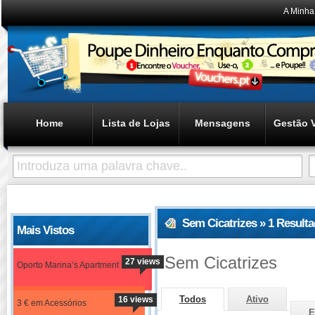
A Minha
Home
Lista de Lojas
Mensagens
Gestão 
Sem Cicatrizes » 1 Result
Mais Vistos
Sem Cicatrizes
27 views
Oporto Marina’s Apartment
Todos
Ativo
16 views
3 € em Acessórios
E