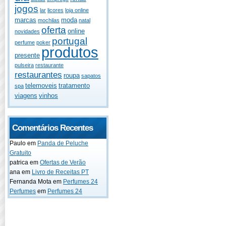
jogos
lar
licores
loja online
marcas
moda
mochilas
natal
oferta
online
novidades
portugal
perfume
poker
produtos
presente
pulseira
restaurante
restaurantes
roupa
sapatos
telemoveis
tratamento
spa
viagens
vinhos
Comentários Recentes
Paulo
em
Panda de Peluche
Gratuito
patrica
em
Ofertas de Verão
ana
em
Livro de Receitas PT
Fernanda Mota
em
Perfumes 24
Perfumes
em
Perfumes 24