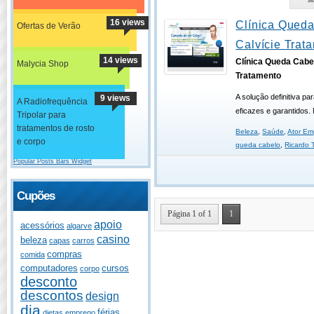
16 views
Clínica Queda
Ofertas de Verão
Calvície Trat
14 views
Clínica Queda Cabel
Malycia Shop
Tratamento
A solução definitiva p
9 views
A Radiofrequência
eficazes e garantidos. 
Tripolar para
tratamentos de rosto
Beleza
,
Saúde
,
Ator Em
e corpo
queda cabelo
,
Ricardo T
Popular Posts Bars Widget
Cupões
Página 1 of 1
1
apoio
acessórios
algarve
casino
beleza
capas
carros
compras
comida
computadores
cursos
corpo
desconto
descontos
design
dia
férias
dietas
emprego