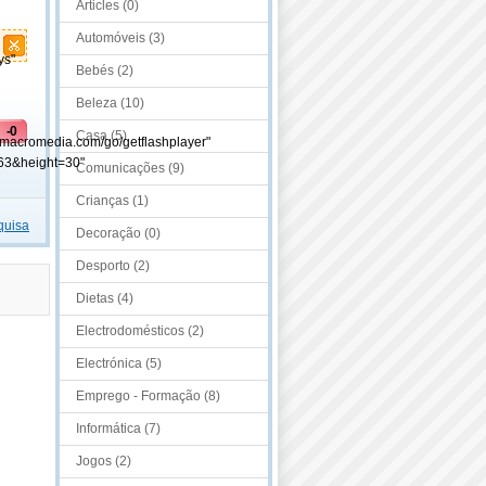
Articles (0)
Automóveis (3)
ys"
Bebés (2)
Beleza (10)
-0
Casa (5)
.macromedia.com/go/getflashplayer"
63&height=30"
Comunicações (9)
Crianças (1)
quisa
Decoração (0)
Desporto (2)
Dietas (4)
Electrodomésticos (2)
Electrónica (5)
Emprego - Formação (8)
Informática (7)
Jogos (2)