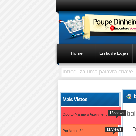
Home
Lista de Lojas
Mais Vistos
bo
13 views
Oporto Marina’s Apartment
T
11 views
Perfumes 24