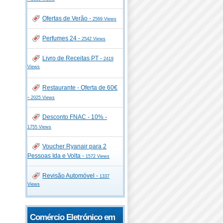
Ofertas de Verão -
2569 Views
Perfumes 24 -
2542 Views
Livro de Receitas PT -
2419
Views
Restaurante - Oferta de 60€
-
2025 Views
Desconto FNAC - 10% -
1755 Views
Voucher Ryanair para 2
Pessoas Ida e Volta -
1572 Views
Revisão Automóvel -
1337
Views
Comércio Eletrónico em