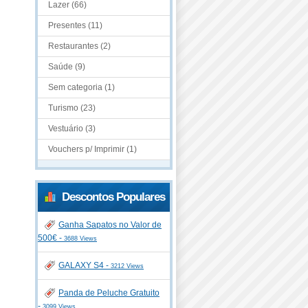
Lazer (66)
Presentes (11)
Restaurantes (2)
Saúde (9)
Sem categoria (1)
Turismo (23)
Vestuário (3)
Vouchers p/ Imprimir (1)
Descontos Populares
Ganha Sapatos no Valor de
500€ -
3688 Views
GALAXY S4 -
3212 Views
Panda de Peluche Gratuito
-
3099 Views