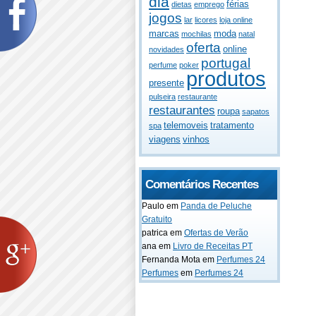
dia
férias
dietas
emprego
jogos
lar
licores
loja online
marcas
moda
mochilas
natal
oferta
online
novidades
portugal
perfume
poker
produtos
presente
pulseira
restaurante
restaurantes
roupa
sapatos
telemoveis
tratamento
spa
viagens
vinhos
Comentários Recentes
Paulo
em
Panda de Peluche
Gratuito
patrica
em
Ofertas de Verão
ana
em
Livro de Receitas PT
Fernanda Mota
em
Perfumes 24
Perfumes
em
Perfumes 24