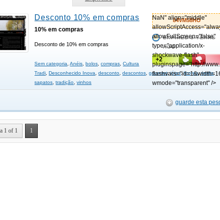
Desconto 10% em compras
NaN" align="middle"
84VM58HO
allowScriptAccess="alwa
10% em compras
allowFullScreen="false"
EXPIRED 3 YEARS
Desconto de 10% em compras
type="application/x-
AGO
shockwave-flash"
+2
Sem categoria
,
Anéis
,
bolos
,
compras
,
Cultura
pluginspage="http://www
Tradi
,
Desconhecido Inova
,
desconto
,
descontos
,
gourmet
flashvars="id=1&width=1
,
jóias
,
licores
,
moda
,
sapatos
,
tradição
,
vinhos
wmode="transparent" />
guarde esta pes
a 1 of 1
1