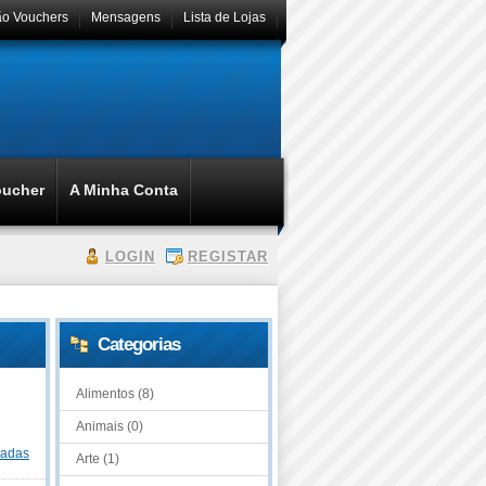
ão Vouchers
Mensagens
Lista de Lojas
oucher
A Minha Conta
LOGIN
REGISTAR
Categorias
Alimentos (8)
Animais (0)
dadas
Arte (1)