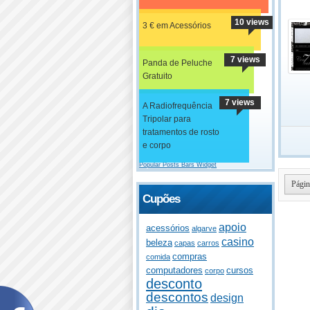
10 views
3 € em Acessórios
7 views
Panda de Peluche
Gratuito
7 views
A Radiofrequência
Tripolar para
tratamentos de rosto
e corpo
Popular Posts Bars Widget
Págin
Cupões
apoio
acessórios
algarve
casino
beleza
capas
carros
compras
comida
computadores
cursos
corpo
desconto
descontos
design