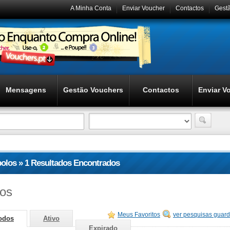
A Minha Conta
Enviar Voucher
Contactos
Gest
Mensagens
Gestão Vouchers
Contactos
Enviar V
bolos » 1 Resultados Encontrados
los
Meus Favoritos
ver pesquisas guar
odos
Ativo
Expirado