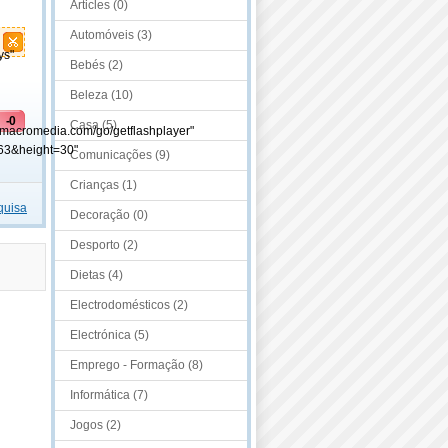
Articles (0)
Automóveis (3)
ys"
Bebés (2)
Beleza (10)
-0
Casa (5)
.macromedia.com/go/getflashplayer"
63&height=30"
Comunicações (9)
Crianças (1)
quisa
Decoração (0)
Desporto (2)
Dietas (4)
Electrodomésticos (2)
Electrónica (5)
Emprego - Formação (8)
Informática (7)
Jogos (2)