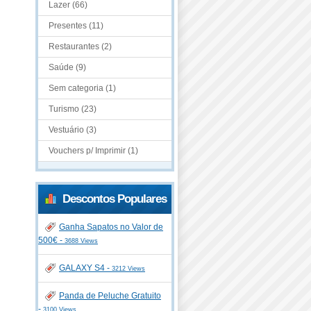
Lazer (66)
Presentes (11)
Restaurantes (2)
Saúde (9)
Sem categoria (1)
Turismo (23)
Vestuário (3)
Vouchers p/ Imprimir (1)
Descontos Populares
Ganha Sapatos no Valor de
500€ -
3688 Views
GALAXY S4 -
3212 Views
Panda de Peluche Gratuito
-
3100 Views