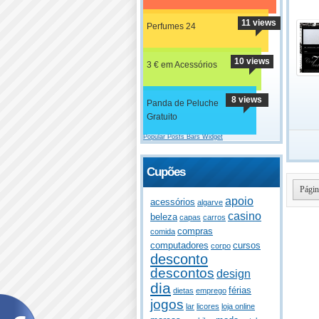
11 views
Perfumes 24
10 views
3 € em Acessórios
8 views
Panda de Peluche
Gratuito
Popular Posts Bars Widget
Cupões
Págin
apoio
acessórios
algarve
casino
beleza
capas
carros
compras
comida
computadores
cursos
corpo
desconto
descontos
design
dia
férias
dietas
emprego
jogos
lar
licores
loja online