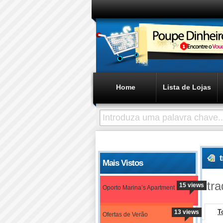
Home
Lista de Lojas
Mais Vistos
tra
15 views
Oporto Marina’s Apartment
T
13 views
Ofertas de Verão