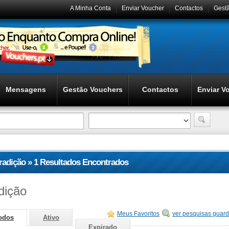
A Minha Conta
Enviar Voucher
Contactos
Gest
Mensagens
Gestão Vouchers
Contactos
Enviar V
tradição » 1 Resultados Encontrados
dição
Meus Favoritos
ver pesquisas guar
odos
Ativo
Expirado