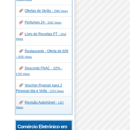
Ofertas de Verão -
2580 Views
Perfumes 24 -
2542 Views
Livro de Receitas PT -
2419
Views
Restaurante - Oferta de 60€
-
2025 Views
Desconto FNAC - 10% -
1755 Views
Voucher Ryanair para 2
Pessoas Ida e Volta -
1574 Views
Revisão Automóvel -
1337
Views
Comércio Eletrónico em