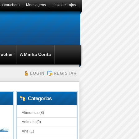
ão Vouchers
Mensagens
Lista de Lojas
oucher
A Minha Conta
LOGIN
REGISTAR
Categorias
Alimentos (8)
Animais (0)
dadas
Arte (1)