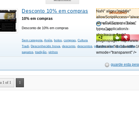
Desconto 10% em compras
NaN" align="middle"
84VM58HO
allowScriptAccess="alwa
10% em compras
allowFullScreen="false"
EXPIRED 3 YEARS
Desconto de 10% em compras
type="application/x-
AGO
shockwave-flash"
+2
Sem categoria
,
Anéis
,
bolos
,
compras
,
Cultura
pluginspage="http://www
Tradi
,
Desconhecido Inova
,
desconto
,
descontos
,
gourmet
flashvars="id=1&width=1
,
jóias
,
licores
,
moda
,
sapatos
,
tradição
,
vinhos
wmode="transparent" />
guarde esta pes
a 1 of 1
1