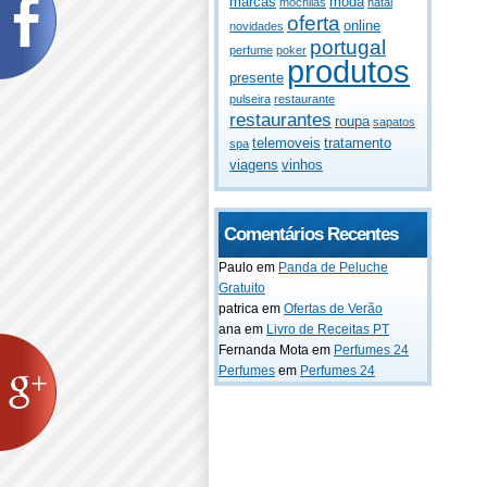
marcas
moda
mochilas
natal
oferta
online
novidades
portugal
perfume
poker
produtos
presente
pulseira
restaurante
restaurantes
roupa
sapatos
telemoveis
tratamento
spa
viagens
vinhos
Comentários Recentes
Paulo
em
Panda de Peluche
Gratuito
patrica
em
Ofertas de Verão
ana
em
Livro de Receitas PT
Fernanda Mota
em
Perfumes 24
Perfumes
em
Perfumes 24