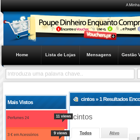
A Minha
Home
Lista de Lojas
Mensagens
Gestão 
cintos » 1 Resultados Enc
Mais Vistos
cintos
11 views
Perfumes 24
Todos
Ativo
9 views
3 € em Acessórios
E