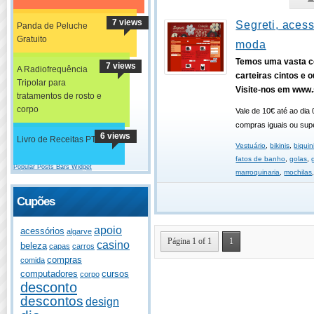
7 views
Segreti, aces
Panda de Peluche
Gratuito
moda
Temos uma vasta c
7 views
A Radiofrequência
carteiras cintos e o
Tripolar para
Visite-nos em www.
tratamentos de rosto e
corpo
Vale de 10€ até ao dia 
compras iguais ou supe
6 views
Livro de Receitas PT
Vestuário
,
bikinis
,
biquin
fatos de banho
,
golas
,
Popular Posts Bars Widget
marroquinaria
,
mochilas
Cupões
apoio
acessórios
algarve
Página 1 of 1
1
casino
beleza
capas
carros
compras
comida
computadores
cursos
corpo
desconto
descontos
design