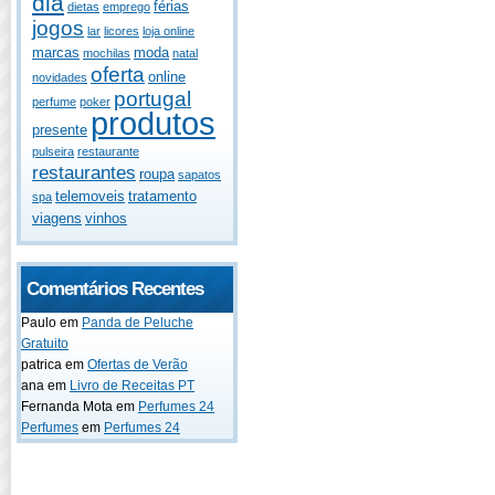
dia
férias
dietas
emprego
jogos
lar
licores
loja online
marcas
moda
mochilas
natal
oferta
online
novidades
portugal
perfume
poker
produtos
presente
pulseira
restaurante
restaurantes
roupa
sapatos
telemoveis
tratamento
spa
viagens
vinhos
Comentários Recentes
Paulo
em
Panda de Peluche
Gratuito
patrica
em
Ofertas de Verão
ana
em
Livro de Receitas PT
Fernanda Mota
em
Perfumes 24
Perfumes
em
Perfumes 24