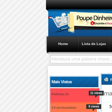
Home
Lista de Lojas
Mais Vistos
ma
11 views
Perfumes 24
T
9 views
3 € em Acessórios