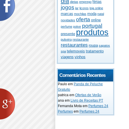
dia
férias
dietas
emprego
jogos
lar
licores
loja online
marcas
moda
mochilas
natal
oferta
online
novidades
portugal
perfume
poker
produtos
presente
pulseira
restaurante
restaurantes
roupa
sapatos
telemoveis
tratamento
spa
viagens
vinhos
Comentários Recentes
Paulo
em
Panda de Peluche
Gratuito
patrica
em
Ofertas de Verão
ana
em
Livro de Receitas PT
Fernanda Mota
em
Perfumes 24
Perfumes
em
Perfumes 24