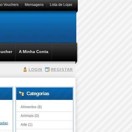
ão Vouchers
Mensagens
Lista de Lojas
oucher
A Minha Conta
LOGIN
REGISTAR
Categorias
Alimentos (8)
Animais (0)
dadas
Arte (1)