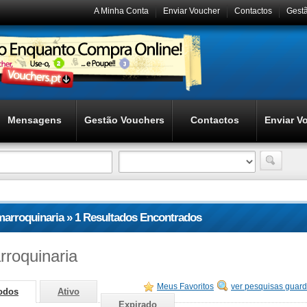
A Minha Conta
Enviar Voucher
Contactos
Gest
Mensagens
Gestão Vouchers
Contactos
Enviar V
marroquinaria » 1 Resultados Encontrados
rroquinaria
Meus Favoritos
ver pesquisas guar
odos
Ativo
Expirado