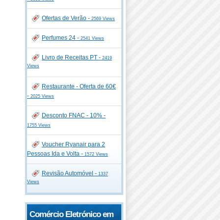
Ofertas de Verão -
2569 Views
Perfumes 24 -
2541 Views
Livro de Receitas PT -
2419
Views
Restaurante - Oferta de 60€
-
2025 Views
Desconto FNAC - 10% -
1755 Views
Voucher Ryanair para 2
Pessoas Ida e Volta -
1572 Views
Revisão Automóvel -
1337
Views
Comércio Eletrónico em