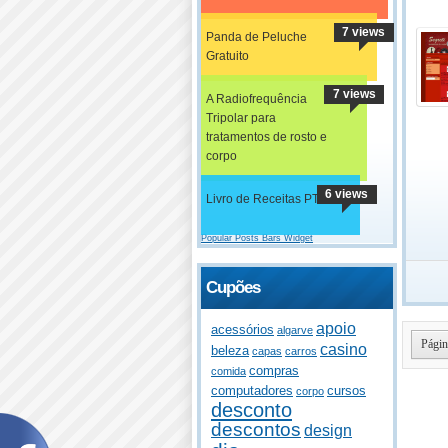
7 views
Panda de Peluche
Gratuito
7 views
A Radiofrequência
Tripolar para
tratamentos de rosto e
corpo
6 views
Livro de Receitas PT
Popular Posts Bars Widget
Cupões
apoio
acessórios
algarve
Págin
casino
beleza
capas
carros
compras
comida
computadores
cursos
corpo
desconto
descontos
design