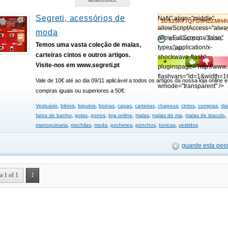
Segreti, acessórios de
NaN" align="middle"
1U93SK77QFD9HEZMH4
allowScriptAccess="alwa
moda
allowFullScreen="false"
EXPIRED 3 YEARS
Temos uma vasta coleção de malas,
type="application/x-
AGO
carteiras cintos e outros artigos.
shockwave-flash"
+
Visite-nos em www.segreti.pt
pluginspage="http://www
flashvars="id=1&width=1
Vale de 10€ até ao dia 09/11 aplicável a todos os artigos da nossa loja online 
wmode="transparent" />
compras iguais ou superiores a 50€.
Vestuário
,
bikinis
,
biquinis
,
boinas
,
capas
,
carteiras
,
chapeus
,
cintos
,
compras
,
di
fatos de banho
,
golas
,
gorros
,
loja online
,
malas
,
malas de ma
,
malas de tiracolo
,
marroquinaria
,
mochilas
,
moda
,
pochetes
,
ponchos
,
tunicas
,
vestidos
guarde esta pes
a 1 of 1
1