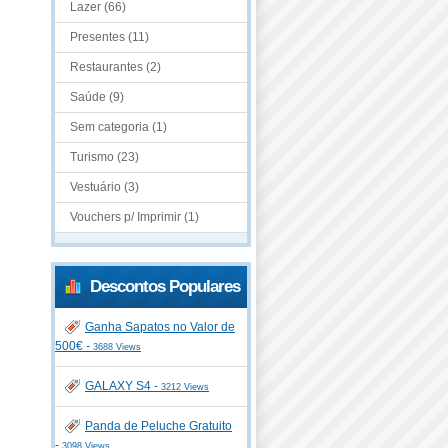
Lazer (66)
Presentes (11)
Restaurantes (2)
Saúde (9)
Sem categoria (1)
Turismo (23)
Vestuário (3)
Vouchers p/ Imprimir (1)
Descontos Populares
Ganha Sapatos no Valor de
500€ -
3688 Views
GALAXY S4 -
3212 Views
Panda de Peluche Gratuito
-
3098 Views