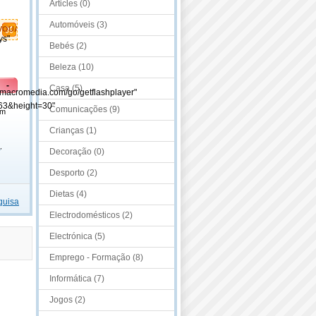
Articles (0)
Automóveis (3)
VOUAVL
ys"
Bebés (2)
Beleza (10)
-
Casa (5)
.macromedia.com/go/getflashplayer"
63&height=30"
Comunicações (9)
em
Crianças (1)
a
,
Decoração (0)
Desporto (2)
Dietas (4)
quisa
Electrodomésticos (2)
Electrónica (5)
Emprego - Formação (8)
Informática (7)
Jogos (2)