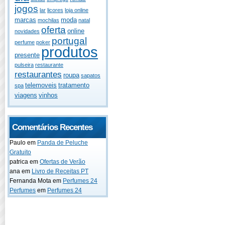
jogos
lar
licores
loja online
marcas
moda
mochilas
natal
oferta
online
novidades
portugal
perfume
poker
produtos
presente
pulseira
restaurante
restaurantes
roupa
sapatos
telemoveis
tratamento
spa
viagens
vinhos
Comentários Recentes
Paulo
em
Panda de Peluche
Gratuito
patrica
em
Ofertas de Verão
ana
em
Livro de Receitas PT
Fernanda Mota
em
Perfumes 24
Perfumes
em
Perfumes 24