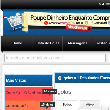
A Minha
Home
Lista de Lojas
Mensagens
Gestão 
golas » 1 Resultados Enco
Mais Vistos
golas
16 views
Oporto Marina’s Apartment
Todos
Ativo
15 views
Ofertas de Verão
E