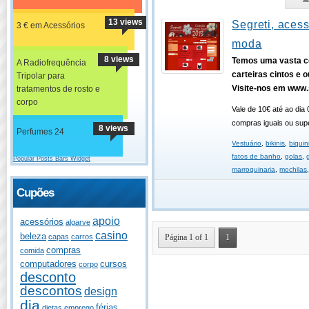
13 views
Segreti, aces
3 € em Acessórios
moda
8 views
Temos uma vasta c
A Radiofrequência
carteiras cintos e o
Tripolar para
Visite-nos em www.
tratamentos de rosto e
corpo
Vale de 10€ até ao dia 
compras iguais ou supe
8 views
Perfumes 24
Vestuário
,
bikinis
,
biquin
fatos de banho
,
golas
,
Popular Posts Bars Widget
marroquinaria
,
mochilas
Cupões
apoio
acessórios
algarve
casino
beleza
Página 1 of 1
1
capas
carros
compras
comida
computadores
cursos
corpo
desconto
descontos
design
dia
férias
dietas
emprego