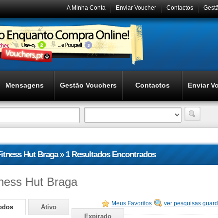
A Minha Conta
Enviar Voucher
Contactos
Gest
Mensagens
Gestão Vouchers
Contactos
Enviar V
Fitness Hut Braga » 1 Resultados Encontrados
tness Hut Braga
Meus Favoritos
ver pesquisas guar
odos
Ativo
Expirado