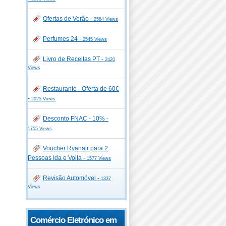
Ofertas de Verão -
2584 Views
Perfumes 24 -
2545 Views
Livro de Receitas PT -
2420
Views
Restaurante - Oferta de 60€
-
2025 Views
Desconto FNAC - 10% -
1755 Views
Voucher Ryanair para 2
Pessoas Ida e Volta -
1577 Views
Revisão Automóvel -
1337
Views
Comércio Eletrónico em