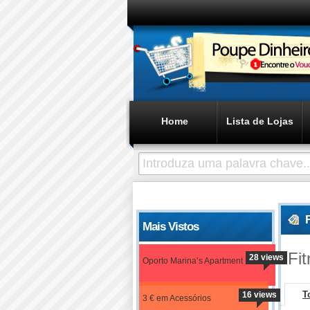
Home
Lista de Lojas
Mais Vistos
Fi
28 views
Oporto Marina’s Apartment
T
16 views
3 € em Acessórios