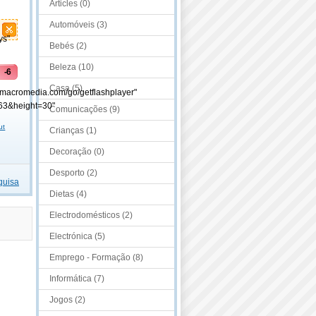
Articles (0)
Automóveis (3)
ys"
Bebés (2)
Beleza (10)
-6
Casa (5)
-
.macromedia.com/go/getflashplayer"
63&height=30"
Comunicações (9)
ut
Crianças (1)
Decoração (0)
Desporto (2)
quisa
Dietas (4)
Electrodomésticos (2)
Electrónica (5)
Emprego - Formação (8)
Informática (7)
Jogos (2)