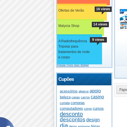
16 views
Ofertas de Verão
14 views
Malycia Shop
9 views
A Radiofrequência
Tripolar para
tratamentos de rosto
e corpo
Popular Posts Bars Widget
Cupões
Págin
apoio
acessórios
algarve
casino
beleza
capas
carros
compras
comida
computadores
cursos
corpo
desconto
descontos
design
dia
férias
dietas
emprego