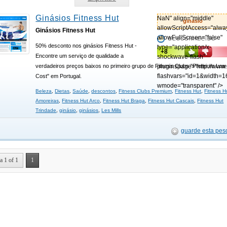
Ginásios Fitness Hut
NaN" align="middle"
ginasio
allowScriptAccess="alwa
Ginásios Fitness Hut
allowFullScreen="false"
DESCONHECIDO
50% desconto nos ginásios Fitness Hut -
type="application/x-
+8
Encontre um serviço de qualidade a
shockwave-flash"
verdadeiros preços baixos no primeiro grupo de Fitness Clubs "Premium Low
pluginspage="http://www
flashvars="id=1&width=1
Cost" em Portugal.
wmode="transparent" />
Beleza
,
Dietas
,
Saúde
,
descontos
,
Fitness Clubs Premium
,
Fitness Hut
,
Fitness H
Amoreiras
,
Fitness Hut Arco
,
Fitness Hut Braga
,
Fitness Hut Cascais
,
Fitness Hut
Trindade
,
ginásio
,
ginásios
,
Les Mills
guarde esta pes
a 1 of 1
1