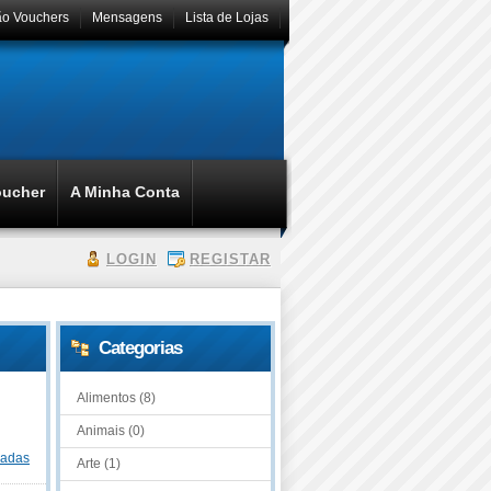
ão Vouchers
Mensagens
Lista de Lojas
oucher
A Minha Conta
LOGIN
REGISTAR
Categorias
Alimentos (8)
Animais (0)
dadas
Arte (1)