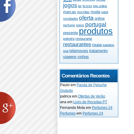
jogos
lar
licores
loja online
marcas
moda
mochilas
natal
oferta
online
novidades
portugal
perfume
poker
produtos
presente
pulseira
restaurante
restaurantes
roupa
sapatos
telemoveis
tratamento
spa
viagens
vinhos
Comentários Recentes
Paulo
em
Panda de Peluche
Gratuito
patrica
em
Ofertas de Verão
ana
em
Livro de Receitas PT
Fernanda Mota
em
Perfumes 24
Perfumes
em
Perfumes 24