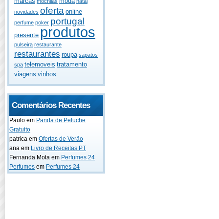
marcas
moda
mochilas
natal
oferta
online
novidades
portugal
perfume
poker
produtos
presente
pulseira
restaurante
restaurantes
roupa
sapatos
telemoveis
tratamento
spa
viagens
vinhos
Comentários Recentes
Paulo
em
Panda de Peluche
Gratuito
patrica
em
Ofertas de Verão
ana
em
Livro de Receitas PT
Fernanda Mota
em
Perfumes 24
Perfumes
em
Perfumes 24