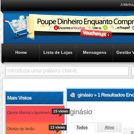
A Minha
Home
Lista de Lojas
Mensagens
Gestão 
ginásio » 1 Resultados En
Mais Vistos
ginásio
15 views
Oporto Marina’s Apartment
Todos
Ativo
13 views
Ofertas de Verão
E