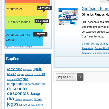
11 views
Ginásios Fitn
Perfumes 24
Ginásios Fitness H
10 views
3 € em Acessórios
50% desconto nos giná
Encontre um serviço d
verdadeiros preços ba
8 views
Panda de Peluche
Cost" em Portugal.
Gratuito
Beleza
,
Dietas
,
Saúde
,
Popular Posts Bars Widget
Amoreiras
,
Fitness Hut 
Trindade
,
ginásio
,
ginás
Cupões
apoio
acessórios
algarve
casino
beleza
capas
carros
Página 1 of 1
1
compras
comida
computadores
cursos
corpo
desconto
descontos
design
dia
férias
dietas
emprego
jogos
lar
licores
loja online