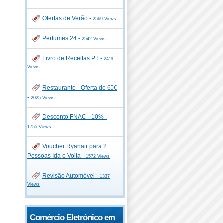
Ofertas de Verão -
2569 Views
Perfumes 24 -
2542 Views
Livro de Receitas PT -
2419
Views
Restaurante - Oferta de 60€
-
2025 Views
Desconto FNAC - 10% -
1755 Views
Voucher Ryanair para 2
Pessoas Ida e Volta -
1572 Views
Revisão Automóvel -
1337
Views
Comércio Eletrónico em