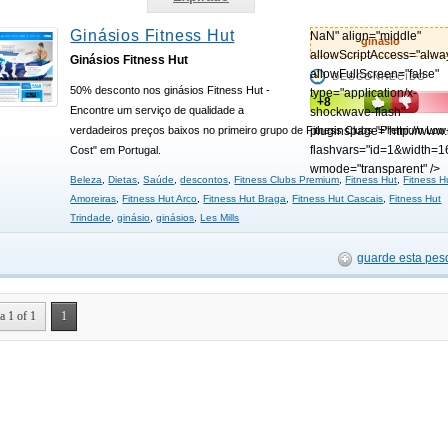
Ginásios Fitness Hut
NaN" align="middle"
ginasio
allowScriptAccess="alwa
Ginásios Fitness Hut
allowFullScreen="false"
DESCONHECIDO
50% desconto nos ginásios Fitness Hut -
type="application/x-
+8
Encontre um serviço de qualidade a
shockwave-flash"
verdadeiros preços baixos no primeiro grupo de Fitness Clubs "Premium Low
pluginspage="http://www
flashvars="id=1&width=1
Cost" em Portugal.
wmode="transparent" />
Beleza
,
Dietas
,
Saúde
,
descontos
,
Fitness Clubs Premium
,
Fitness Hut
,
Fitness H
Amoreiras
,
Fitness Hut Arco
,
Fitness Hut Braga
,
Fitness Hut Cascais
,
Fitness Hut
Trindade
,
ginásio
,
ginásios
,
Les Mills
guarde esta pes
a 1 of 1
1