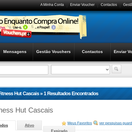
A Minha Conta
Enviar Voucher
Contactos
Gest
Mensagens
Gestão Vouchers
Contactos
Enviar V
Fitness Hut Cascais » 1 Resultados Encontrados
tness Hut Cascais
Meus Favoritos
ver pesquisas guar
odos
Ativo
Expirado