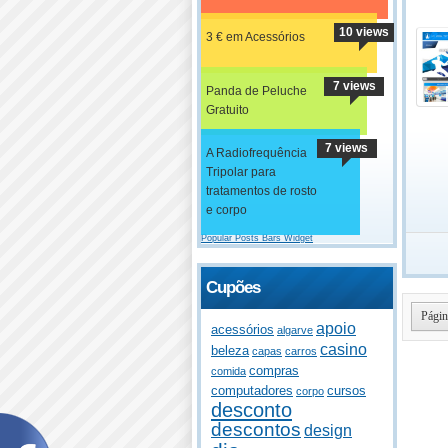
10 views
3 € em Acessórios
7 views
Panda de Peluche
Gratuito
7 views
A Radiofrequência
Tripolar para
tratamentos de rosto
e corpo
Popular Posts Bars Widget
Cupões
Págin
apoio
acessórios
algarve
casino
beleza
capas
carros
compras
comida
computadores
cursos
corpo
desconto
descontos
design