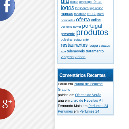
dia
férias
dietas
emprego
jogos
lar
licores
loja online
marcas
moda
mochilas
natal
oferta
online
novidades
portugal
perfume
poker
produtos
presente
pulseira
restaurante
restaurantes
roupa
sapatos
telemoveis
tratamento
spa
viagens
vinhos
Comentários Recentes
Paulo
em
Panda de Peluche
Gratuito
patrica
em
Ofertas de Verão
ana
em
Livro de Receitas PT
Fernanda Mota
em
Perfumes 24
Perfumes
em
Perfumes 24