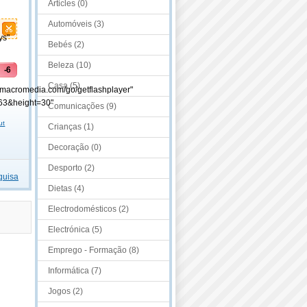
Articles (0)
Automóveis (3)
ys"
Bebés (2)
Beleza (10)
-6
Casa (5)
-
.macromedia.com/go/getflashplayer"
63&height=30"
Comunicações (9)
ut
Crianças (1)
Decoração (0)
Desporto (2)
quisa
Dietas (4)
Electrodomésticos (2)
Electrónica (5)
Emprego - Formação (8)
Informática (7)
Jogos (2)