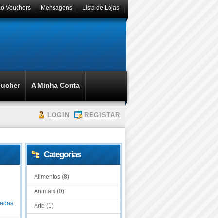
ão Vouchers
Mensagens
Lista de Lojas
oucher
A Minha Conta
LOGIN
REGISTAR
Categorias
Alimentos (8)
Animais (0)
dadas
Arte (1)