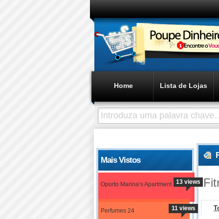
Home
Lista de Lojas
Mais Vistos
Fi
13 views
Oporto Marina’s Apartment
T
11 views
Perfumes 24