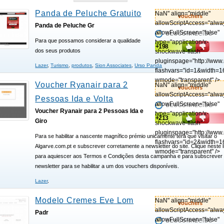
Panda de Peluche Gratuito
NaN" align="middle"
vouchers
allowScriptAccess="alwa
Panda de Peluche Gr
allowFullScreen="false"
DESCONHECIDO
Para que possamos considerar a qualidade
type="application/x-
+198
dos seus produtos
shockwave-flash"
pluginspage="http://www
Lazer
,
Turismo
,
produtos
,
Sion Associates
,
Urso Panda
flashvars="id=1&width=1
wmode="transparent" />
Voucher Ryanair para 2
NaN" align="middle"
vouchers
allowScriptAccess="alwa
Pessoas Ida e Volta
allowFullScreen="false"
DESCONHECIDO
Voucher Ryanair para 2 Pessoas Ida e
type="application/x-
+213
Giro
shockwave-flash"
pluginspage="http://www
Para se habilitar a nascente magnífico prémio unicamente terá que visitar o
flashvars="id=2&width=1
Algarve.com.pt e subscrever corretamente a newsletter do site. Clique neste l
wmode="transparent" />
para aquiescer aos Termos e Condições desta campanha e para subscrever
newsletter para se habilitar a um dos vouchers disponíveis.
Lazer
,
Modelo Cremes Eve Lom
NaN" align="middle"
vouchers
allowScriptAccess="alwa
Padr
allowFullScreen="false"
DESCONHECIDO