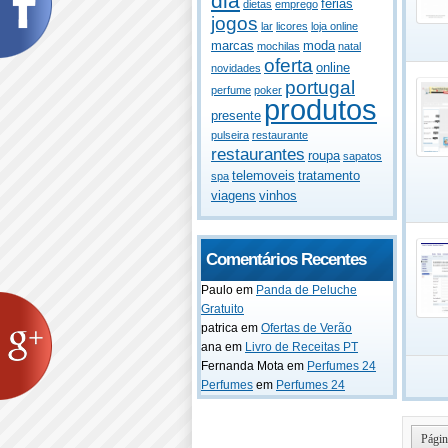
dia
férias
dietas
emprego
jogos
lar
licores
loja online
marcas
moda
mochilas
natal
oferta
online
novidades
portugal
perfume
poker
produtos
presente
pulseira
restaurante
restaurantes
roupa
sapatos
telemoveis
tratamento
spa
viagens
vinhos
Comentários Recentes
Paulo
em
Panda de Peluche
Gratuito
patrica
em
Ofertas de Verão
ana
em
Livro de Receitas PT
Fernanda Mota
em
Perfumes 24
Perfumes
em
Perfumes 24
Págin