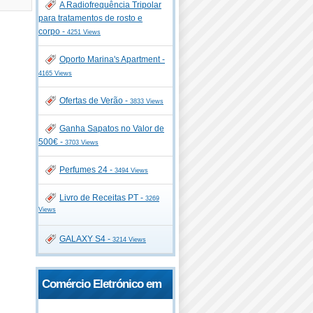
A Radiofrequência Tripolar
para tratamentos de rosto e
corpo -
4251 Views
Oporto Marina's Apartment -
4165 Views
Ofertas de Verão -
3833 Views
Ganha Sapatos no Valor de
500€ -
3703 Views
Perfumes 24 -
3494 Views
Livro de Receitas PT -
3269
Views
GALAXY S4 -
3214 Views
Comércio Eletrónico em
Portugal