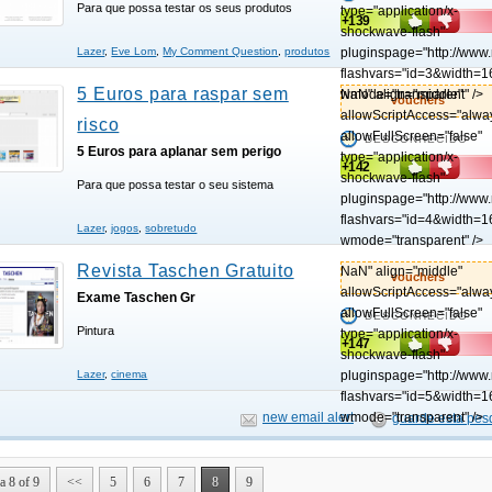
Para que possa testar os seus produtos
type="application/x-
+139
shockwave-flash"
pluginspage="http://www
Lazer
,
Eve Lom
,
My Comment Question
,
produtos
flashvars="id=3&width=1
5 Euros para raspar sem
wmode="transparent" />
NaN" align="middle"
vouchers
allowScriptAccess="alwa
risco
allowFullScreen="false"
DESCONHECIDO
5 Euros para aplanar sem perigo
type="application/x-
+142
shockwave-flash"
Para que possa testar o seu sistema
pluginspage="http://www
flashvars="id=4&width=1
Lazer
,
jogos
,
sobretudo
wmode="transparent" />
Revista Taschen Gratuito
NaN" align="middle"
vouchers
allowScriptAccess="alwa
Exame Taschen Gr
allowFullScreen="false"
DESCONHECIDO
Pintura
type="application/x-
+147
shockwave-flash"
pluginspage="http://www
Lazer
,
cinema
flashvars="id=5&width=1
wmode="transparent" />
new email alert
guarde esta pes
a 8 of 9
<<
5
6
7
8
9