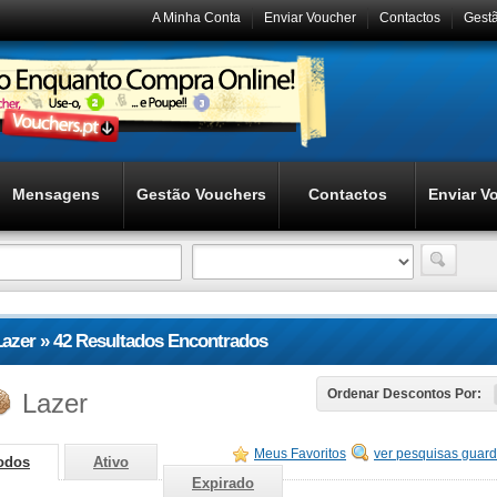
A Minha Conta
Enviar Voucher
Contactos
Gest
Mensagens
Gestão Vouchers
Contactos
Enviar V
Lazer » 42 Resultados Encontrados
Lazer
Ordenar Descontos Por:
Meus Favoritos
ver pesquisas guar
odos
Ativo
Expirado