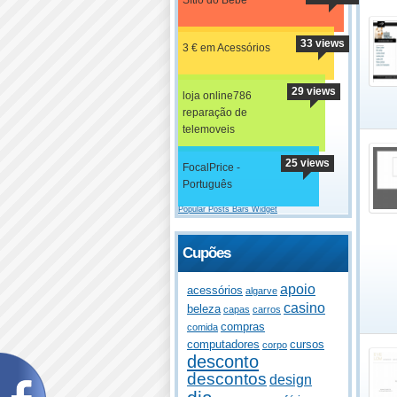
33 views
3 € em Acessórios
29 views
loja online786
reparação de
telemoveis
25 views
FocalPrice -
Português
Popular Posts Bars Widget
Cupões
apoio
acessórios
algarve
casino
beleza
capas
carros
compras
comida
computadores
cursos
corpo
desconto
descontos
design