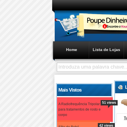
Home
Lista de Lojas
Mais Vistos
51 views
A Radiofrequência Tripolar
para tratamentos de rosto e
corpo
T
42 views
Sítio do Bebé