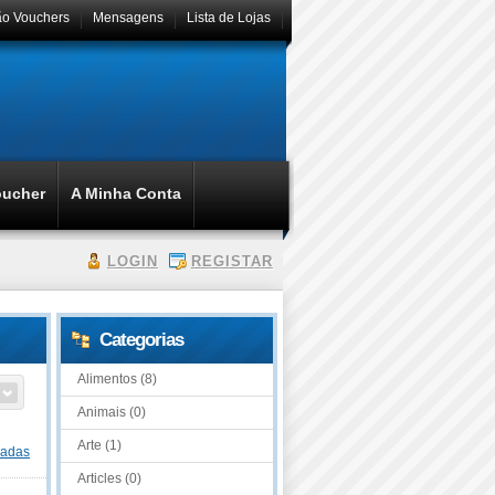
ão Vouchers
Mensagens
Lista de Lojas
oucher
A Minha Conta
LOGIN
REGISTAR
Categorias
Alimentos (8)
Animais (0)
Arte (1)
dadas
Articles (0)