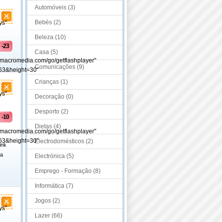
Automóveis (3)
Bebés (2)
ys"
Beleza (10)
-23
Casa (5)
.macromedia.com/go/getflashplayer"
Comunicações (9)
63&height=30"
Crianças (1)
ys"
Decoração (0)
Desporto (2)
-10
Dietas (4)
.macromedia.com/go/getflashplayer"
63&height=30"
Electrodomésticos (2)
ink
 a
Electrónica (5)
Emprego - Formação (8)
Informática (7)
Jogos (2)
ys"
Lazer (66)