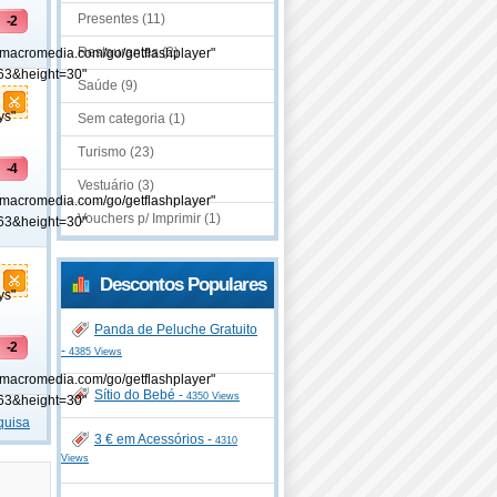
Presentes (11)
-2
Restaurantes (2)
.macromedia.com/go/getflashplayer"
63&height=30"
Saúde (9)
ys"
Sem categoria (1)
Turismo (23)
-4
Vestuário (3)
.macromedia.com/go/getflashplayer"
Vouchers p/ Imprimir (1)
63&height=30"
Descontos Populares
ys"
Panda de Peluche Gratuito
-2
-
4385 Views
.macromedia.com/go/getflashplayer"
Sítio do Bebé -
4350 Views
63&height=30"
quisa
3 € em Acessórios -
4310
Views