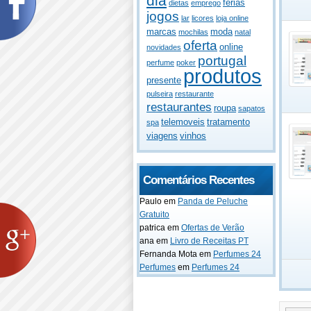
dia
férias
dietas
emprego
jogos
lar
licores
loja online
marcas
moda
mochilas
natal
oferta
online
novidades
portugal
perfume
poker
produtos
presente
pulseira
restaurante
restaurantes
roupa
sapatos
telemoveis
tratamento
spa
viagens
vinhos
Comentários Recentes
Paulo
em
Panda de Peluche
Gratuito
patrica
em
Ofertas de Verão
ana
em
Livro de Receitas PT
Fernanda Mota
em
Perfumes 24
Perfumes
em
Perfumes 24