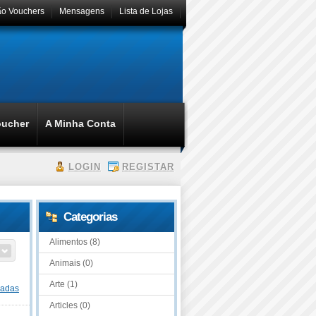
ão Vouchers
Mensagens
Lista de Lojas
oucher
A Minha Conta
LOGIN
REGISTAR
Categorias
Alimentos (8)
Animais (0)
Arte (1)
dadas
Articles (0)