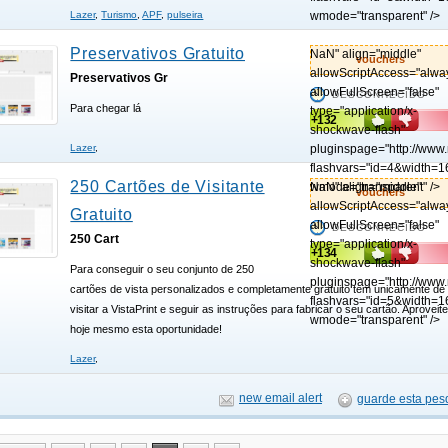
wmode="transparent" />
Lazer
,
Turismo
,
APF
,
pulseira
Preservativos Gratuito
NaN" align="middle"
vouchers
allowScriptAccess="alwa
Preservativos Gr
allowFullScreen="false"
DESCONHECIDO
Para chegar lá
type="application/x-
+132
shockwave-flash"
pluginspage="http://www
Lazer
,
flashvars="id=4&width=1
250 Cartões de Visitante
wmode="transparent" />
NaN" align="middle"
vouchers
allowScriptAccess="alwa
Gratuito
allowFullScreen="false"
DESCONHECIDO
250 Cart
type="application/x-
+134
shockwave-flash"
Para conseguir o seu conjunto de 250
pluginspage="http://www
cartões de vista personalizados e completamente gratuito tem unicamente de
flashvars="id=5&width=1
visitar a VistaPrint e seguir as instruções para fabricar o seu cartão. Aproveit
wmode="transparent" />
hoje mesmo esta oportunidade!
Lazer
,
new email alert
guarde esta pes