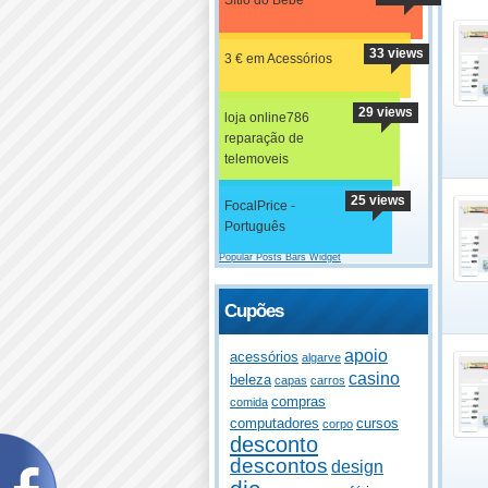
33 views
3 € em Acessórios
29 views
loja online786
reparação de
telemoveis
25 views
FocalPrice -
Português
Popular Posts Bars Widget
Cupões
apoio
acessórios
algarve
casino
beleza
capas
carros
compras
comida
computadores
cursos
corpo
desconto
descontos
design