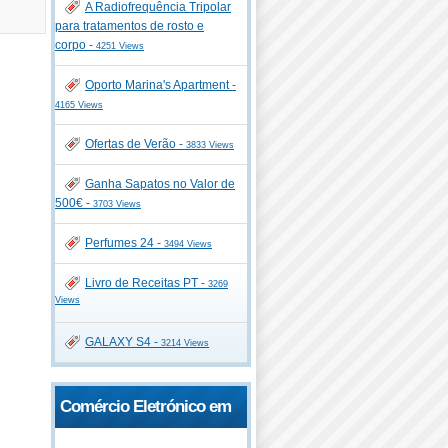
A Radiofrequência Tripolar
para tratamentos de rosto e
corpo -
4251 Views
Oporto Marina's Apartment -
4165 Views
Ofertas de Verão -
3833 Views
Ganha Sapatos no Valor de
500€ -
3703 Views
Perfumes 24 -
3494 Views
Livro de Receitas PT -
3269
Views
GALAXY S4 -
3214 Views
Comércio Eletrónico em
Portugal