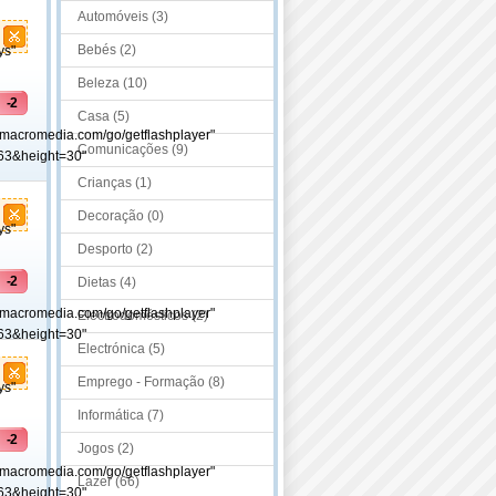
Automóveis (3)
Bebés (2)
ys"
Beleza (10)
-2
Casa (5)
.macromedia.com/go/getflashplayer"
Comunicações (9)
63&height=30"
Crianças (1)
Decoração (0)
ys"
Desporto (2)
-2
Dietas (4)
.macromedia.com/go/getflashplayer"
Electrodomésticos (2)
63&height=30"
Electrónica (5)
Emprego - Formação (8)
ys"
Informática (7)
-2
Jogos (2)
.macromedia.com/go/getflashplayer"
Lazer (66)
63&height=30"