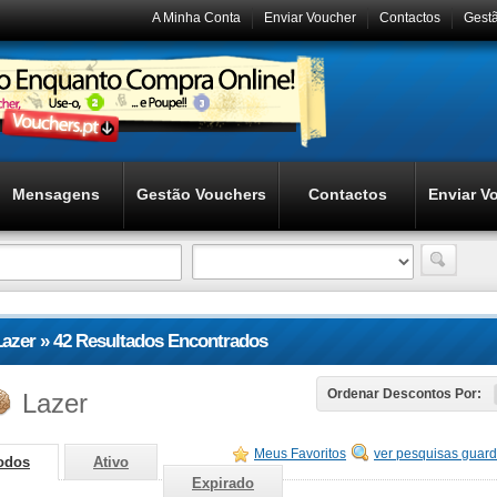
A Minha Conta
Enviar Voucher
Contactos
Gest
Mensagens
Gestão Vouchers
Contactos
Enviar V
Lazer » 42 Resultados Encontrados
Lazer
Ordenar Descontos Por:
Meus Favoritos
ver pesquisas guar
odos
Ativo
Expirado