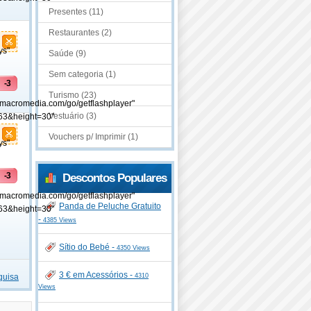
Presentes (11)
Restaurantes (2)
ys"
Saúde (9)
Sem categoria (1)
-3
Turismo (23)
.macromedia.com/go/getflashplayer"
Vestuário (3)
63&height=30"
Vouchers p/ Imprimir (1)
ys"
-3
Descontos Populares
.macromedia.com/go/getflashplayer"
Panda de Peluche Gratuito
63&height=30"
e
-
4385 Views
Sítio do Bebé -
4350 Views
3 € em Acessórios -
4310
quisa
Views