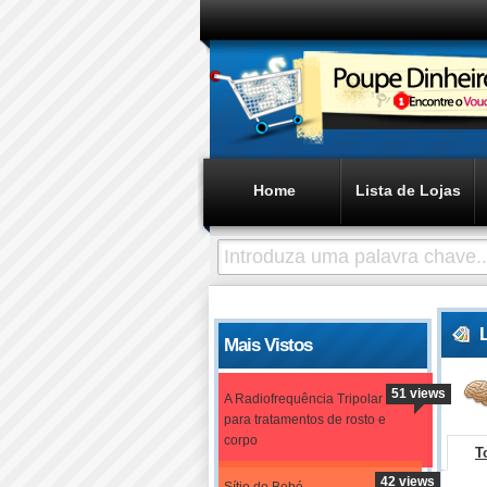
Home
Lista de Lojas
Mais Vistos
51 views
A Radiofrequência Tripolar
para tratamentos de rosto e
corpo
T
42 views
Sítio do Bebé