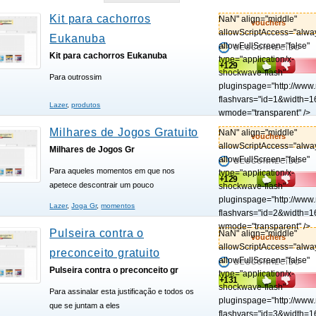
Kit para cachorros
NaN" align="middle"
vouchers
allowScriptAccess="alwa
Eukanuba
allowFullScreen="false"
DESCONHECIDO
Kit para cachorros Eukanuba
type="application/x-
+129
shockwave-flash"
Para outrossim
pluginspage="http://www
flashvars="id=1&width=1
Lazer
,
produtos
wmode="transparent" />
Milhares de Jogos Gratuito
NaN" align="middle"
vouchers
allowScriptAccess="alwa
Milhares de Jogos Gr
allowFullScreen="false"
DESCONHECIDO
Para aqueles momentos em que nos
type="application/x-
+129
apetece descontrair um pouco
shockwave-flash"
pluginspage="http://www
Lazer
,
Joga Gr
,
momentos
flashvars="id=2&width=1
wmode="transparent" />
Pulseira contra o
NaN" align="middle"
vouchers
allowScriptAccess="alwa
preconceito gratuito
allowFullScreen="false"
DESCONHECIDO
Pulseira contra o preconceito gr
type="application/x-
+131
shockwave-flash"
Para assinalar esta justificação e todos os
pluginspage="http://www
que se juntam a eles
flashvars="id=3&width=1