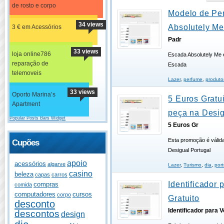
de rosto e corpo
Modelo de Pe
34 views
Absolutely Me
3 € em Acessórios
Padr
33 views
loja online786
Escada Absolutely Me 
reparação de
Escada
telemoveis
Lazer
,
perfume
,
produto
33 views
Oporto Marina’s
5 Euros Gratu
Apartment
peça na Desi
Popular Posts Bars Widget
5 Euros Gr
Esta promoção é válida
Cupões
Desigual Portugal
apoio
acessórios
algarve
Lazer
,
Turismo
,
dia
,
por
casino
beleza
capas
carros
Identificador 
compras
comida
computadores
cursos
corpo
Gratuito
desconto
Identificador para 
descontos
design