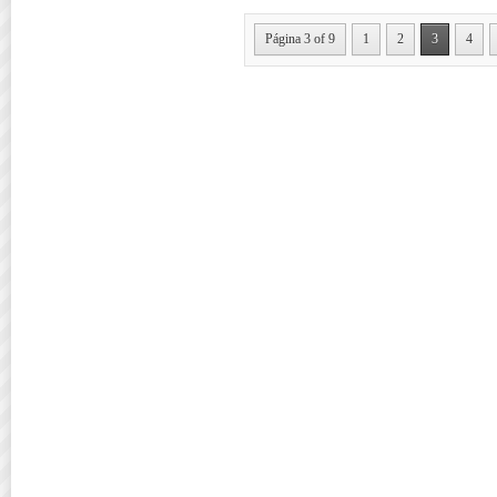
Página 3 of 9
1
2
3
4