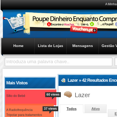
A Minha
Home
Lista de Lojas
Mensagens
Gestão 
Lazer » 42 Resultados Enc
Mais Vistos
Lazer
60 views
Sítio do Bebé
37 views
Todos
Ativo
A Radiofrequência
E
Tripolar para tratamentos