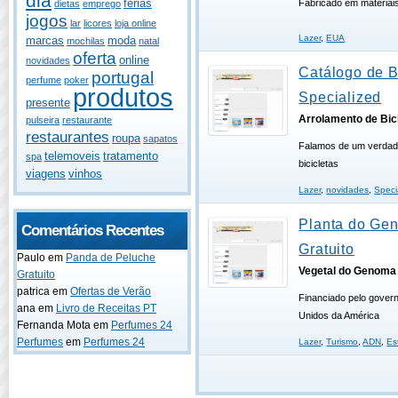
dia
férias
Fabricado em materiais
dietas
emprego
jogos
lar
licores
loja online
Lazer
,
EUA
marcas
moda
mochilas
natal
oferta
online
novidades
Catálogo de B
portugal
perfume
poker
produtos
Specialized
presente
Arrolamento de Bici
pulseira
restaurante
restaurantes
roupa
sapatos
Falamos de um verdade
telemoveis
tratamento
spa
bicicletas
viagens
vinhos
Lazer
,
novidades
,
Speci
Planta do G
Comentários Recentes
Gratuito
Paulo
em
Panda de Peluche
Vegetal do Genoma 
Gratuito
patrica
em
Ofertas de Verão
Financiado pelo gover
ana
em
Livro de Receitas PT
Unidos da América
Fernanda Mota
em
Perfumes 24
Perfumes
em
Perfumes 24
Lazer
,
Turismo
,
ADN
,
Es