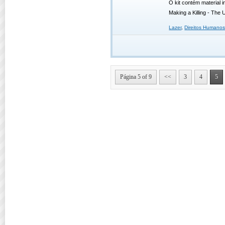
O kit contém material 
Making a Killing - The 
Lazer
,
Direitos Humano
Página 5 of 9
<<
3
4
5