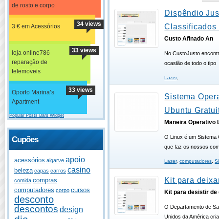
de rosto e corpo
Dispêndio Jus
34 views
Classificados 
3 € em Acessórios
Custo Afinado An
33 views
loja online786
No CustoJusto encontr
reparação de
ocasião de todo o tipo
telemoveis
Lazer
,
33 views
Oporto Marina’s
Sistema Opera
Apartment
Ubuntu Gratui
Popular Posts Bars Widget
Maneira Operativo 
O Linux é um Sistema 
Cupões
que faz os nossos com
apoio
acessórios
algarve
Lazer
,
computadores
,
S
casino
beleza
capas
carros
Kit para deixa
compras
comida
computadores
cursos
corpo
Kit para desistir d
desconto
descontos
O Departamento de Sa
design
Unidos da América cri