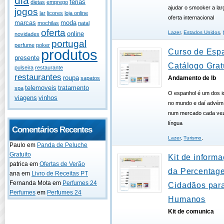
dia
férias
dietas
emprego
ajudar o smooker a larg
jogos
lar
licores
loja online
oferta internacional
marcas
moda
mochilas
natal
oferta
Lazer
,
Estados Unidos
,
online
novidades
portugal
perfume
poker
produtos
Curso de Esp
presente
Catálogo Grat
pulseira
restaurante
restaurantes
roupa
Andamento de Ib
sapatos
telemoveis
tratamento
spa
O espanhol é um dos i
viagens
vinhos
no mundo e daí advém 
num mercado cada vez 
língua
Comentários Recentes
Lazer
,
Turismo
,
Paulo
em
Panda de Peluche
Gratuito
Kit de informa
patrica
em
Ofertas de Verão
da Percentag
ana
em
Livro de Receitas PT
Fernanda Mota
em
Perfumes 24
Cidadãos para
Perfumes
em
Perfumes 24
Humanos
Kit de comunica