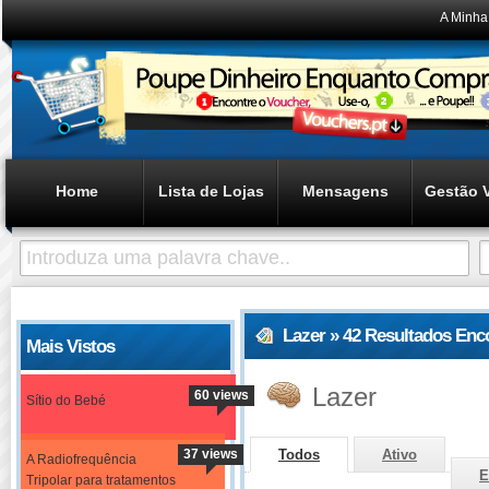
A Minha
Home
Lista de Lojas
Mensagens
Gestão 
Lazer » 42 Resultados Enc
Mais Vistos
Lazer
60 views
Sítio do Bebé
37 views
Todos
Ativo
A Radiofrequência
E
Tripolar para tratamentos