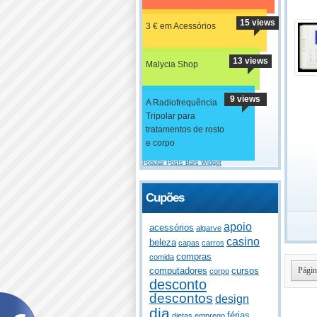
15 views
3 € em Acessórios
13 views
Malycia Shop
9 views
A Radiofrequência
Tripolar para
tratamentos de rosto
e corpo
Popular Posts Bars Widget
Cupões
apoio
acessórios
algarve
casino
beleza
capas
carros
compras
comida
Págin
computadores
cursos
corpo
desconto
descontos
design
dia
férias
dietas
emprego