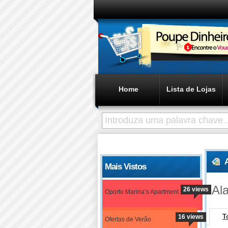
Home
Lista de Lojas
Mais Vistos
Al
26 views
Oporto Marina’s Apartment
T
16 views
Ofertas de Verão