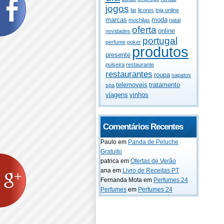
jogos
lar
licores
loja online
marcas
moda
mochilas
natal
oferta
online
novidades
portugal
perfume
poker
produtos
presente
pulseira
restaurante
restaurantes
roupa
sapatos
telemoveis
tratamento
spa
viagens
vinhos
Comentários Recentes
Paulo
em
Panda de Peluche
Gratuito
patrica
em
Ofertas de Verão
ana
em
Livro de Receitas PT
Fernanda Mota
em
Perfumes 24
Perfumes
em
Perfumes 24