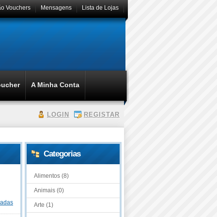
ão Vouchers
Mensagens
Lista de Lojas
oucher
A Minha Conta
LOGIN
REGISTAR
Categorias
Alimentos (8)
Animais (0)
dadas
Arte (1)