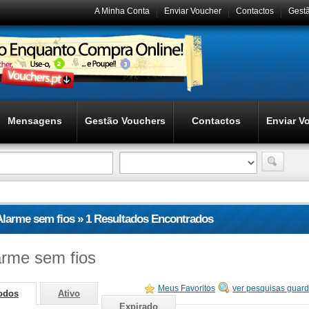
A Minha Conta
Enviar Voucher
Contactos
Gest
Mensagens
Gestão Vouchers
Contactos
Enviar V
Alarme sem fios » 1 Resultados Encontrados
arme sem fios
Meus Favoritos
ver pesquisas guar
odos
Ativo
Expirado