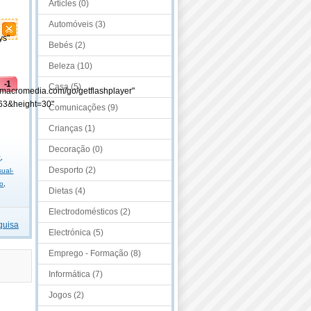
Articles (0)
Automóveis (3)
ys"
Bebés (2)
Beleza (10)
-1
Casa (5)
.macromedia.com/go/getflashplayer"
63&height=30"
Comunicações (9)
o
Crianças (1)
Decoração (0)
t
,
Desporto (2)
ual-
ão
,
Dietas (4)
Electrodomésticos (2)
quisa
Electrónica (5)
Emprego - Formação (8)
Informática (7)
Jogos (2)