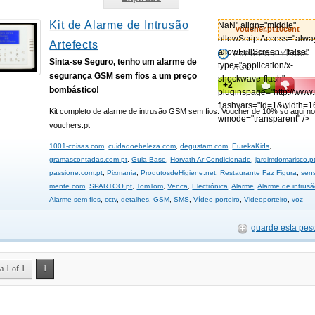
Kit de Alarme de Intrusão
NaN" align="middle"
voucher.pt10cent
allowScriptAccess="alwa
Artefects
allowFullScreen="false"
EXPIRED 3 YEARS
Sinta-se Seguro, tenho um alarme de
type="application/x-
AGO
segurança GSM sem fios a um preço
shockwave-flash"
+2
bombástico!
pluginspage="http://www
flashvars="id=1&width=1
Kit completo de alarme de intrusão GSM sem fios. Voucher de 10% só aqui n
wmode="transparent" />
vouchers.pt
1001-coisas.com
,
cuidadoebeleza.com
,
degustam.com
,
EurekaKids
,
gramascontadas.com.pt
,
Guia Base
,
Horvath Ar Condicionado
,
jardimdomarisco.p
passione.com.pt
,
Pixmania
,
ProdutosdeHigiene.net
,
Restaurante Faz Figura
,
sens
mente.com
,
SPARTOO.pt
,
TomTom
,
Venca
,
Electrónica
,
Alarme
,
Alarme de intrus
Alarme sem fios
,
cctv
,
detalhes
,
GSM
,
SMS
,
Vídeo porteiro
,
Videoporteiro
,
voz
guarde esta pes
a 1 of 1
1