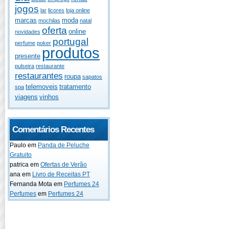
jogos
lar
licores
loja online
marcas
moda
mochilas
natal
oferta
online
novidades
portugal
perfume
poker
produtos
presente
pulseira
restaurante
restaurantes
roupa
sapatos
telemoveis
tratamento
spa
viagens
vinhos
Comentários Recentes
Paulo
em
Panda de Peluche
Gratuito
patrica
em
Ofertas de Verão
ana
em
Livro de Receitas PT
Fernanda Mota
em
Perfumes 24
Perfumes
em
Perfumes 24