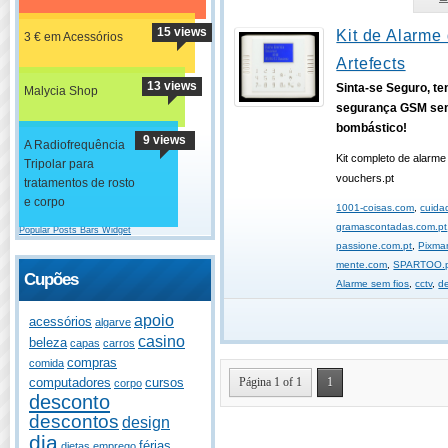
15 views
Kit de Alarme 
3 € em Acessórios
Artefects
13 views
Sinta-se Seguro, t
Malycia Shop
segurança GSM sem
bombástico!
9 views
A Radiofrequência
Kit completo de alarm
Tripolar para
vouchers.pt
tratamentos de rosto
e corpo
1001-coisas.com
,
cuida
gramascontadas.com.pt
Popular Posts Bars Widget
passione.com.pt
,
Pixma
mente.com
,
SPARTOO.
Cupões
Alarme sem fios
,
cctv
,
d
apoio
acessórios
algarve
casino
beleza
capas
carros
compras
comida
Página 1 of 1
1
computadores
cursos
corpo
desconto
descontos
design
dia
férias
dietas
emprego