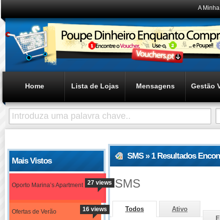
A Minha
Home
Lista de Lojas
Mensagens
Gestão 
SMS » 1 Resultados Encon
Mais Vistos
SMS
27 views
Oporto Marina’s Apartment
Todos
Ativo
16 views
Ofertas de Verão
E