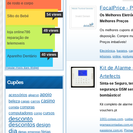
de rosto e corpo
FocalPrice - 
54 views
Os Melhores Eletró
Sítio do Bebé
Melhores Preços
Os melhores cupons d
49 views
loja online786
disposição. Compre ma
reparação de
Preços imbatíveis!
telemoveis
Electrónica
,
baratos
,
ca
40 views
Aparelho Dentário
iphones
,
online
,
portug
Kit de Alarme 
Popular Posts Bars Widget
Artefects
Cupões
Sinta-se Seguro, t
segurança GSM sem
apoio
acessórios
algarve
bombástico!
casino
beleza
capas
carros
Kit completo de alarm
compras
comida
vouchers.pt
computadores
cursos
corpo
desconto
1001-coisas.com
,
cuida
descontos
design
gramascontadas.com.pt
dia
passione.com.pt
,
Pixma
férias
dietas
emprego