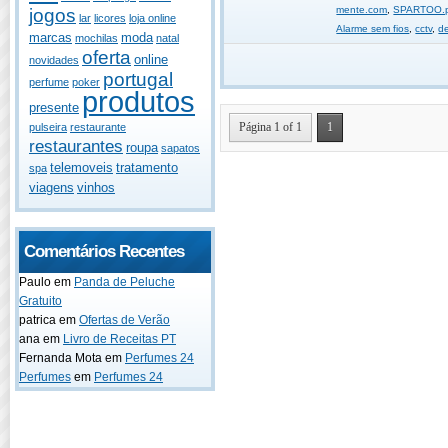
mente.com
,
SPARTOO.
jogos
lar
licores
loja online
Alarme sem fios
,
cctv
,
d
marcas
moda
mochilas
natal
oferta
online
novidades
portugal
perfume
poker
produtos
presente
Página 1 of 1
1
pulseira
restaurante
restaurantes
roupa
sapatos
telemoveis
tratamento
spa
viagens
vinhos
Comentários Recentes
Paulo
em
Panda de Peluche
Gratuito
patrica
em
Ofertas de Verão
ana
em
Livro de Receitas PT
Fernanda Mota
em
Perfumes 24
Perfumes
em
Perfumes 24