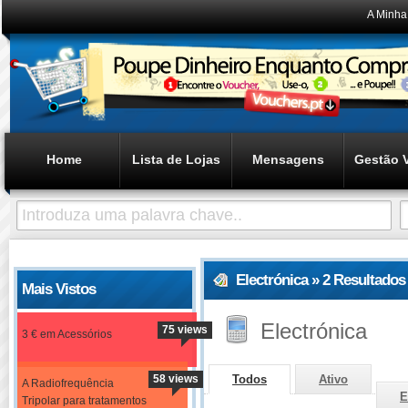
A Minha
Home
Lista de Lojas
Mensagens
Gestão 
Electrónica » 2 Resultado
Mais Vistos
Electrónica
75 views
3 € em Acessórios
58 views
Todos
Ativo
A Radiofrequência
E
Tripolar para tratamentos